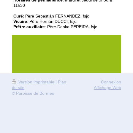
11h30
Curé
:
Père Sebastián FERNANDEZ
, fsjc
Vicaire
:
Père Hernán DUCCI
, fsjc
Prêtre auxiliaire
: Père Danka PEREIRA, fsjc
Version imprimable
|
Plan
Connexion
du site
Affichage Web
© Paroisse de Bormes